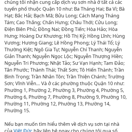
chúng tôi nhận cung cấp dịch vụ sơn nhà ở tất cả các
tuyến phố thuộc Quận 10 như: Ba Tháng Hai; Ba Vì; Bà
Hạt; Bắc Hải; Bạch Mã; Bửu Long; Cách Mạng Tháng
Tám; Cao Thắng; Chấn Hưng; Châu Thới; Cửu Long;
Điện Biên Phủ; Đồng Nai; Đồng Tiến; Hòa Hảo; Hòa
Hưng; Hoàng Dư Khương; Hồ Thị Kỷ; Hồng Lĩnh; Hùng
Vương; Hương Giang; Lê Hồng Phong; Lý Thái Tổ; Lý
Thường Kiệt; Ngô Gia Tự; Nguyễn Chí Thanh; Nguyễn
Giản Thanh; Nguyễn Ngọc Lộc; Nguyễn Thượng Hiền;
Nguyễn Tri Phương; Nhật Tảo; Sư Vạn Hạnh; Tam Đảo;
Tân Phước; Thành Thái; Thất Sơn; Tô Hiến Thành; Trần
Bình Trọng; Trần Nhân Tôn; Trần Thiện Chánh; Trường
Sơn; Vĩnh Viễn… Và ở các phường thuộc Quận 10 như:
Phường 1, Phường 2, Phường 3, Phường 4, Phường 5,
Phường 6, Phường 7, Phường 8, Phường 9, Phường 10,
Phường 11, Phường 12, Phường 13, Phường 14,
Phường 15.
Nếu bạn muốn tìm hiểu thêm về dịch vụ sơn tại nhà
của
Việt Đức
hãy liên hệ ngay cho chúng tôi qua số