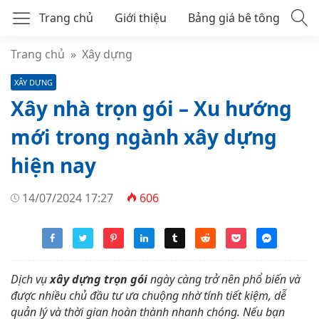
Trang chủ
Giới thiệu
Bảng giá bê tông
Bê tông tươi mác 250
Trang chủ
»
Xây dựng
XÂY DỰNG
Bê tông tươi mác 300
Xây nhà trọn gói – Xu hướng
Bê tông thương phẩm
mới trong ngành xây dựng
hiện nay
14/07/2024 17:27
606
Dịch vụ
xây dựng trọn gói
ngày càng trở nên phổ biến và
được nhiều chủ đầu tư ưa chuộng nhờ tính tiết kiệm, dễ
quản lý và thời gian hoàn thành nhanh chóng. Nếu bạn