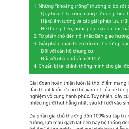
1. Những “khoảng trống” thường bị bỏ sót 
Quy hoạch lại công năng sử dụng theo t
Hệ tủ âm tường và các giải pháp lưu trữ
Hệ thống điện, nước phụ trợ cho nội thấ
2. Từ phần thô đến nội thất: Bản giao hưởn
3. Giải pháp hoàn thiện tối ưu cho từng loại
Đối với căn hộ chung cư
Đối với nhà phố và biệt thự
4. Chuẩn bị tài chính thông minh cho giai đ
Giai đoạn hoàn thiện luôn là thời điểm mang l
dần thoát khỏi lớp áo thô xám xịt của bê tông
nghiệm vô cùng hạnh phúc. Tuy nhiên, đây cũng
nhiều người hụt hẫng nhất sau khi dời vào si
Đa phần gia chủ thường dồn 100% sự tập tru
tường, lựa mẫu gạch lát nền hay hệ thống đè