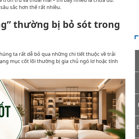
 trơn tru và thoải mái – thì bấy nhiêu là chưa đủ.
sâu sắc hơn thế rất nhiều.
g” thường bị bỏ sót trong
húng ta rất dễ bỏ qua những chi tiết thuộc về trải
ng mục cốt lõi thường bị gia chủ ngó lơ hoặc tính