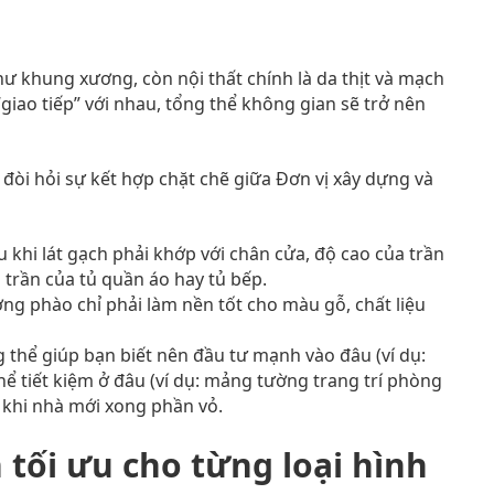
 khung xương, còn nội thất chính là da thịt và mạch
giao tiếp” với nhau, tổng thể không gian sẽ trở nên
òi hỏi sự kết hợp chặt chẽ giữa Đơn vị xây dựng và
 khi lát gạch phải khớp với chân cửa, độ cao của trần
 trần của tủ quần áo hay tủ bếp.
g phào chỉ phải làm nền tốt cho màu gỗ, chất liệu
 thể giúp bạn biết nên đầu tư mạnh vào đâu (ví dụ:
hể tiết kiệm ở đâu (ví dụ: mảng tường trang trí phòng
h khi nhà mới xong phần vỏ.
 tối ưu cho từng loại hình