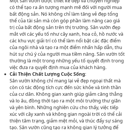
Một sân vườn được thiết kế đẹp và chuyên nghiệp
có thể tạo ra ấn tượng mạnh mẽ đối với người mua
bất động sản. Nó không chỉ làm tăng vẻ đẹp tổng
thể của tài sản mà còn góp phần làm nâng cao giá
trị của bất động sản trên thị trường. Sân vườn đẹp
mắt với các yếu tố như cây xanh, hoa cỏ, hồ nước và
các khu vực giải trí có thể làm nổi bật các đặc điểm
của ngôi nhà và tạo ra một điểm nhấn hấp dẫn, thu
hút sự chú ý của người mua tiềm năng. Sân vườn tốt
thường là một trong những yếu tố quyết định trong
việc đưa ra quyết định mua của khách hàng.
Cải Thiện Chất Lượng Cuộc Sống
:
Sân vườn không chỉ mang lại vẻ đẹp ngoại thất mà
còn có tác động tích cực đến sức khỏe và tinh thần
của cư dân. Không gian xanh giúp giảm căng thẳng
và lo âu, đồng thời tạo ra một môi trường thư giãn
và yên bình. Những nghiên cứu cho thấy, việc tiếp
xúc với cây xanh và không gian ngoài trời có thể cải
thiện tâm trạng, giảm mệt mỏi, và thúc đẩy sự sáng
tạo. Sân vườn cũng tạo ra không gian lý tưởng để