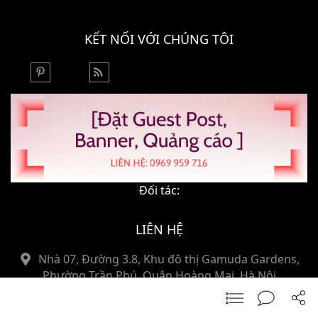
KẾT NỐI VỚI CHÚNG TÔI
Đối tác:
LIÊN HỆ
Nhà 07, Đường 3.8, Khu đô thị Gamuda Gardens,
Phường Trần Phú, Quận Hoàng Mai, Hà Nội
09699597116