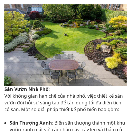
Sân Vườn Nhà Phố
:
Với không gian hạn chế của nhà phố, việc thiết kế sân
vườn đòi hỏi sự sáng tạo để tận dụng tối đa diện tích
có sẵn. Một số giải pháp thiết kế phổ biến bao gồm:
Sân Thượng Xanh
: Biến sân thượng thành một khu
vườn xanh mát với các chậu cây, cây leo và thảm cỏ