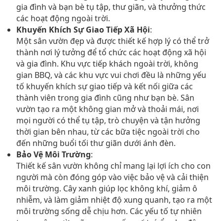
gia đình và bạn bè tụ tập, thư giãn, và thưởng thức
các hoạt động ngoài trời.
Khuyến Khích Sự Giao Tiếp Xã Hội
:
Một sân vườn đẹp và được thiết kế hợp lý có thể trở
thành nơi lý tưởng để tổ chức các hoạt động xã hội
và gia đình. Khu vực tiếp khách ngoài trời, không
gian BBQ, và các khu vực vui chơi đều là những yếu
tố khuyến khích sự giao tiếp và kết nối giữa các
thành viên trong gia đình cũng như bạn bè. Sân
vườn tạo ra một không gian mở và thoải mái, nơi
mọi người có thể tụ tập, trò chuyện và tận hưởng
thời gian bên nhau, từ các bữa tiệc ngoài trời cho
đến những buổi tối thư giãn dưới ánh đèn.
Bảo Vệ Môi Trường
:
Thiết kế sân vườn không chỉ mang lại lợi ích cho con
người mà còn đóng góp vào việc bảo vệ và cải thiện
môi trường. Cây xanh giúp lọc không khí, giảm ô
nhiễm, và làm giảm nhiệt độ xung quanh, tạo ra một
môi trường sống dễ chịu hơn. Các yếu tố tự nhiên