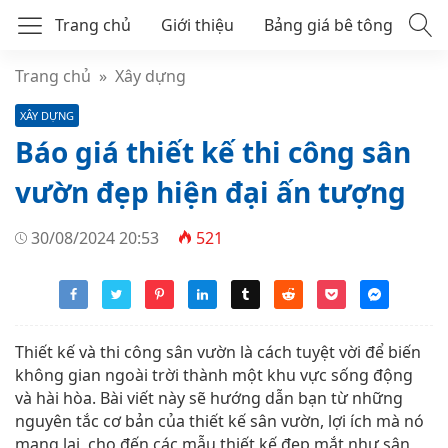
Trang chủ
Giới thiệu
Bảng giá bê tông
Bê tông tươi mác 250
Trang chủ
»
Xây dựng
XÂY DỰNG
Bê tông tươi mác 300
Báo giá thiết kế thi công sân
Bê tông thương phẩm
vườn đẹp hiện đại ấn tượng
30/08/2024 20:53
521
Thiết kế và thi công sân vườn là cách tuyệt vời để biến
không gian ngoài trời thành một khu vực sống động
và hài hòa. Bài viết này sẽ hướng dẫn bạn từ những
nguyên tắc cơ bản của thiết kế sân vườn, lợi ích mà nó
mang lại, cho đến các mẫu thiết kế đẹp mắt như sân