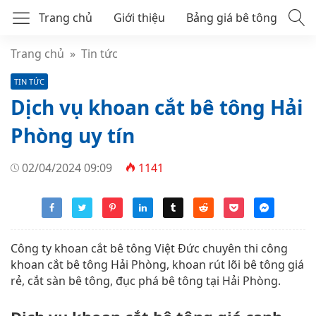
Trang chủ
Giới thiệu
Bảng giá bê tông
Bê tông tươi mác 250
Trang chủ
»
Tin tức
TIN TỨC
Bê tông tươi mác 300
Dịch vụ khoan cắt bê tông Hải
Bê tông thương phẩm
Phòng uy tín
02/04/2024 09:09
1141
Công ty khoan cắt bê tông Việt Đức chuyên thi công
khoan cắt bê tông Hải Phòng, khoan rút lõi bê tông giá
rẻ, cắt sàn bê tông, đục phá bê tông tại Hải Phòng.