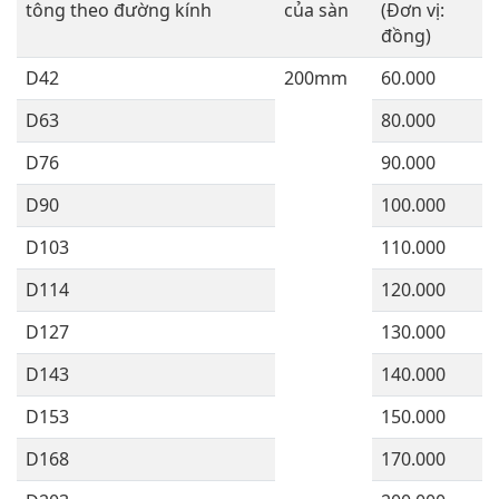
tông theo đường kính
của sàn
(Đơn vị:
đồng)
D42
200mm
60.000
D63
80.000
D76
90.000
D90
100.000
D103
110.000
D114
120.000
D127
130.000
D143
140.000
D153
150.000
D168
170.000