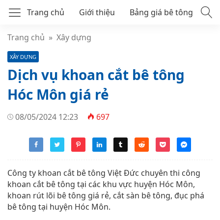
Trang chủ
Giới thiệu
Bảng giá bê tông
Bê tông tươi mác 250
Trang chủ
»
Xây dựng
XÂY DỰNG
Bê tông tươi mác 300
Dịch vụ khoan cắt bê tông
Bê tông thương phẩm
Hóc Môn giá rẻ
08/05/2024 12:23
697
Công ty khoan cắt bê tông Việt Đức chuyên thi công
khoan cắt bê tông tại các khu vực huyện Hóc Môn,
khoan rút lõi bê tông giá rẻ, cắt sàn bê tông, đục phá
bê tông tại huyện Hóc Môn.