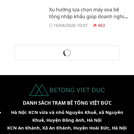
Xu hướng lựa chọn máy xoa bê
tông nhập khẩu giúp doanh nghiệp
tối ưu vận hành
16/04/2026 10:07
463
DANH SÁCH TRẠM BÊ TÔNG VIỆT ĐỨC
Hà Nội: KCN vừa và nhỏ Nguyên Khuê, xã Nguyên
Khuê, Huyện Đông Anh, Hà Nội
KCN An Khánh, Xã An Khánh, Huyện Hoài Đức, Hà Nội