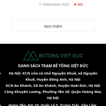
tối ưu vận hành
16/04/2026 10:07
465
Xem thêm
DANH SÁCH TRẠM BÊ TÔNG VIỆT ĐỨC
Hà Nội: KCN vừa và nhỏ Nguyên Khuê, xã Nguyên
Khuê, Huyện Đông Anh, Hà Nội
KCN An Khánh, Xã An Khánh, Huyện Hoài Đức, Hà Nội
Cảng Khuyến Lương, Phường Yên Sở, Quận Hoàng Mai,
Hà Nội
Hưng Yên: Km 20, Quốc Lộ 5, Trưng Trắc, Văn Lâm,