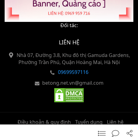
Đối tác:
LIÊN HỆ
Nhà 07, Đường 3.8, Khu đô thị Gamuda Gardens,
Phường Trần Phú, Quận Hoàng Mai, Hà Nội
09699597116
betong.net.vn@gmail.com
Điều khoản & quy định
Tuyển dụng
Liên hệ
Copyright © 2025 All Rights Reserved.