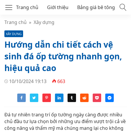
Trang chủ
Giới thiệu
Bảng giá bê tông
Bê tông tươi mác 250
Trang chủ
»
Xây dựng
XÂY DỰNG
Bê tông tươi mác 300
Hướng dẫn chi tiết cách vệ
Bê tông thương phẩm
sinh đá ốp tường nhanh gọn,
hiệu quả cao
10/10/2024 19:13
663
Đá tự nhiên trang trí ốp tường ngày càng được nhiều
chủ đầu tư lựa chọn bởi những ưu điểm vượt trội cả về
công năng và thẩm mỹ mà chúng mang lại cho không