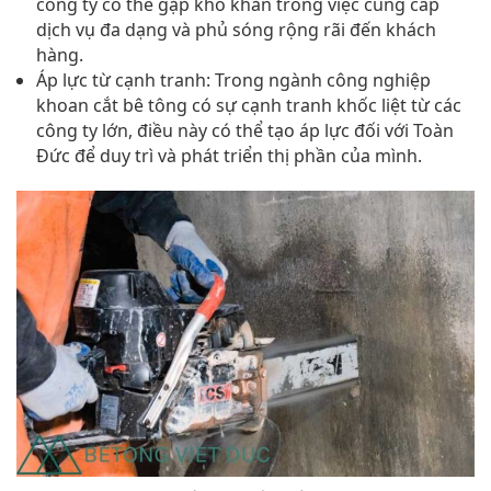
công ty có thể gặp khó khăn trong việc cung cấp
dịch vụ đa dạng và phủ sóng rộng rãi đến khách
hàng.
Áp lực từ cạnh tranh: Trong ngành công nghiệp
khoan cắt bê tông có sự cạnh tranh khốc liệt từ các
công ty lớn, điều này có thể tạo áp lực đối với Toàn
Đức để duy trì và phát triển thị phần của mình.