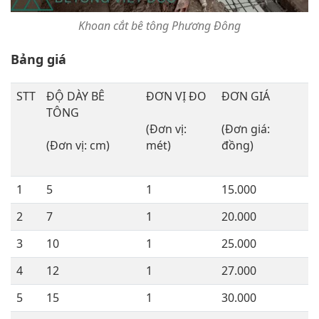
Khoan cắt bê tông Phương Đông
Bảng giá
STT
ĐỘ DÀY BÊ
ĐƠN VỊ ĐO
ĐƠN GIÁ
TÔNG
(Đơn vị:
(Đơn giá:
(Đơn vị: cm)
mét)
đồng)
1
5
1
15.000
2
7
1
20.000
3
10
1
25.000
4
12
1
27.000
5
15
1
30.000