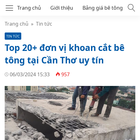
Trang chủ
Giới thiệu
Bảng giá bê tông
Bê tông tươi mác 250
Trang chủ
»
Tin tức
TIN TỨC
Bê tông tươi mác 300
Top 20+ đơn vị khoan cắt bê
Bê tông thương phẩm
tông tại Cần Thơ uy tín
06/03/2024 15:33
957