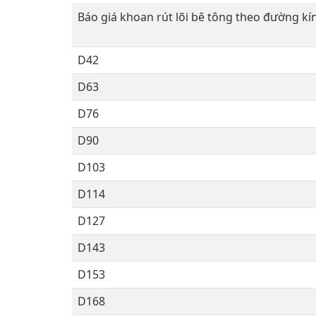
Báo giá khoan rút lõi bê tông theo đường k
D42
D63
D76
D90
D103
D114
D127
D143
D153
D168