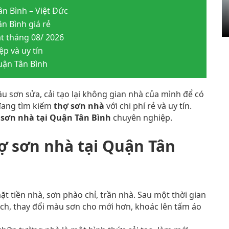
ân Bình – Việt Đức
n Bình giá rẻ
t tháng 08/ 2026
p và uy tín
uận Tân Bình
u sơn sửa, cải tạo lại không gian nhà của mình để có
đang tìm kiếm
thợ sơn nhà
với chi phí rẻ và uy tín.
 sơn nhà tại Quận Tân Bình
chuyên nghiệp.
ợ sơn nhà tại Quận Tân
mặt tiền nhà, sơn phào chỉ, trần nhà. Sau một thời gian
ch, thay đổi màu sơn cho mới hơn, khoác lên tấm áo