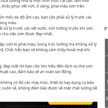
chữa tường nhà là một hình thức cải tạo, làm mới
, khắc phục vết nứt, ố vàng, phai màu sơn trên
m mốc do độ ẩm cao, bạn cần phải xử lý trước các
 đúng màu.
i xử lý trước các vết xước, nứt tường trước khi sơn
cho việc sơn được đẹp nhất.
p, sơn bị phai màu, bong tróc tường mà không xử lý
 mỹ. Chắc hẳn bạn sẽ không cảm thấy thoải mái khi
 đẹp mắt thì bạn cần tìm hiểu đến dịch vụ thợ sơn
 thuật cao, đảm bảo về an toàn lao động.
 không có đủ các máy móc, thiết bị hay dụng cụ bảo
ệc suôn sẻ, không đảm bảo được về mặt chất lượng bề