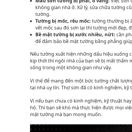
Màu sơn tường bị phai, ố vàng:
Việc sơn 
không gian nhà ở. Xử lý, sửa chữa tường cũ
tường.
Tường bị mốc, rêu mốc:
tường thường bị ẩ
vết mốc sau đó sơn lại thì tường mới đẹp,
Bề mặt tường bị xước nhiều, nứt:
cần phả
để đảm bảo bề mặt tường bằng phẳng giúp 
Nếu tường xuất hiện những dấu hiệu xuống cấ
kịp thời thì ngôi nhà của bạn sẽ bị mất thẩm
sống trong một không gian như vậy.
Vì thế để mang đến một bức tường chất lượng,
tại nhà uy tín. Thợ sơn đã có kinh nghiệm, kỹ
Vì nếu bạn chưa có kinh nghiệm, kỹ thuật hay
hộ. Thì bạn sẽ khó mà thực hiện được mọi vi
mặt tường mà bạn mong muốn.