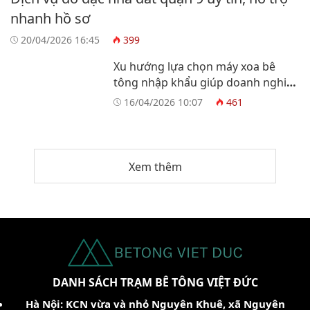
nhanh hồ sơ
20/04/2026 16:45
399
Xu hướng lựa chọn máy xoa bê
tông nhập khẩu giúp doanh nghiệp
tối ưu vận hành
16/04/2026 10:07
461
Xem thêm
DANH SÁCH TRẠM BÊ TÔNG VIỆT ĐỨC
Hà Nội: KCN vừa và nhỏ Nguyên Khuê, xã Nguyên