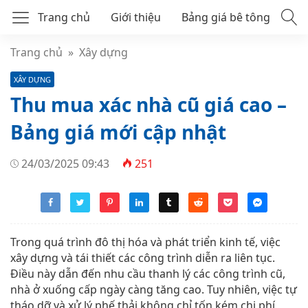
Trang chủ
Giới thiệu
Bảng giá bê tông
Bê tông tươi mác 250
Trang chủ
»
Xây dựng
XÂY DỰNG
Bê tông tươi mác 300
Thu mua xác nhà cũ giá cao –
Bê tông thương phẩm
Bảng giá mới cập nhật
24/03/2025 09:43
251
Trong quá trình đô thị hóa và phát triển kinh tế, việc
xây dựng và tái thiết các công trình diễn ra liên tục.
Điều này dẫn đến nhu cầu thanh lý các công trình cũ,
nhà ở xuống cấp ngày càng tăng cao. Tuy nhiên, việc tự
tháo dỡ và xử lý phế thải không chỉ tốn kém chi phí,