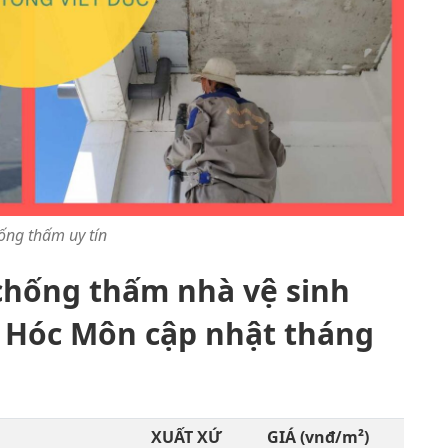
ống thấm uy tín
 chống thấm nhà vệ sinh
n Hóc Môn cập nhật tháng
XUẤT XỨ
GIÁ (vnđ/m²)